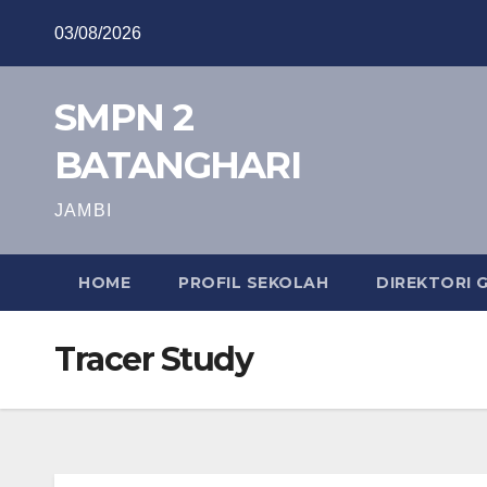
Skip
03/08/2026
to
content
SMPN 2
BATANGHARI
JAMBI
HOME
PROFIL SEKOLAH
DIREKTORI 
Tracer Study