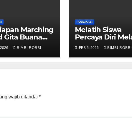
I
PUBLIKASI
iapan Marching
Melatih Siswa
 Gita Buana
Percaya Diri Mel
a SMP N 2
Kegiatan
 2026
BIMBI ROBBI
FEB 5, 2026
BIMBI ROBBI
ang
Wawancara
,Mengikuti
Ivent Di Bungo
ang wajib ditandai
*