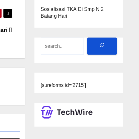
Sosialisasi TKA Di Smp N 2
Batang Hari
ari
Search
[sureforms id='2715']