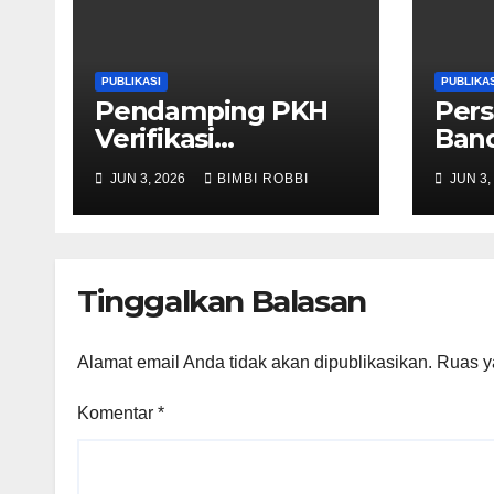
PUBLIKASI
PUBLIKAS
Pendamping PKH
Pers
Verifikasi
Band
Komitmen
Patr
JUN 3, 2026
BIMBI ROBBI
JUN 3,
Penerima Bansos Di
Bat
SMP N 2 Batang
Hari
Hari
Tinggalkan Balasan
Alamat email Anda tidak akan dipublikasikan.
Ruas y
Komentar
*