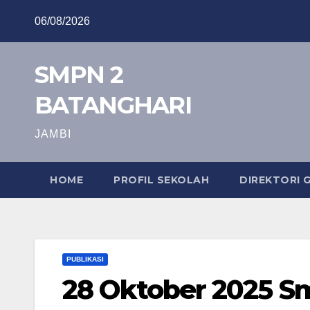
Skip
06/08/2026
to
content
SMPN 2
BATANGHARI
JAMBI
HOME
PROFIL SEKOLAH
DIREKTORI 
PUBLIKASI
28 Oktober 2025 S