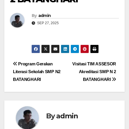
By
admin
SEP 27, 2025
Navigasi
Program Gerakan
Visitasi TIM ASSESOR
Literasi Sekolah SMP N2
Akreditasi SMP N 2
pos
BATANGHARI
BATANGHARI
By
admin