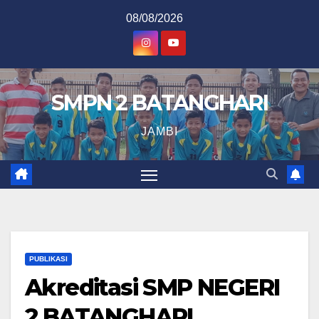
Skip
08/08/2026
to
content
SMPN 2 BATANGHARI
JAMBI
PUBLIKASI
Akreditasi SMP NEGERI
2 BATANGHARI