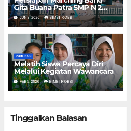
Persiapan Marching Band
Gita Buana Patra SMP N 2
Batang Hari,Mengikuti Ivent
JUN 3, 2026
BIMBI ROBBI
Di Bungo
PUBLIKASI
Melatih Siswa Percaya Diri
Melalui Kegiatan Wawancara
FEB 5, 2026
BIMBI ROBBI
Tinggalkan Balasan