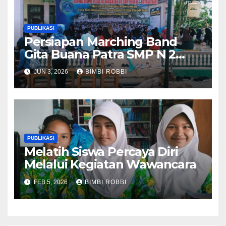
PUBLIKASI
Persiapan Marching Band
Gita Buana Patra SMP N 2
Batang Hari,Mengikuti Ivent
JUN 3, 2026
BIMBI ROBBI
Di Bungo
PUBLIKASI
Melatih Siswa Percaya Diri
Melalui Kegiatan Wawancara
FEB 5, 2026
BIMBI ROBBI