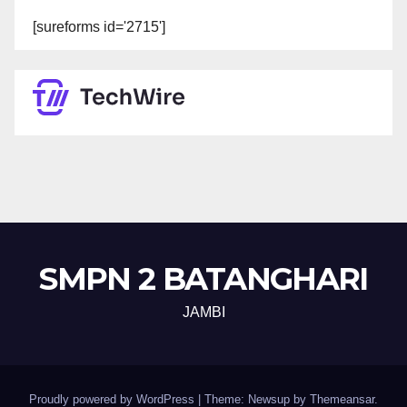
[sureforms id='2715']
SMPN 2 BATANGHARI
JAMBI
Proudly powered by WordPress
|
Theme: Newsup by
Themeansar
.