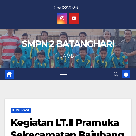
Skip
05/08/2026
to
content
SMPN 2 BATANGHARI
JAMBI
PUBLIKASI
Kegiatan LT.II Pramuka
Sekecamatan Bajubang