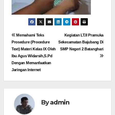
Navigasi
Memahami Teks
Kegiatan LT.II Pramuka
Prosedure (Procedure
Sekecamatan Bajubang Di
pos
Text) Materi Kelas IX Oleh
SMP Negeri 2 Batanghari
Ibu Agus Widarsih,S.Pd
Dengan Memanfaatkan
Jaringan Internet
By
admin