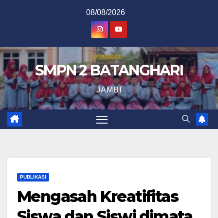
Skip
08/08/2026
to
content
SMPN 2 BATANGHARI
JAMBI
PUBLIKASI
Mengasah Kreatifitas
Siswa dan Siswi dimata