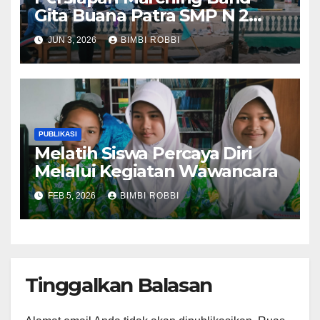
Gita Buana Patra SMP N 2
Batang Hari,Mengikuti Ivent
JUN 3, 2026
BIMBI ROBBI
Di Bungo
PUBLIKASI
Melatih Siswa Percaya Diri
Melalui Kegiatan Wawancara
FEB 5, 2026
BIMBI ROBBI
Tinggalkan Balasan